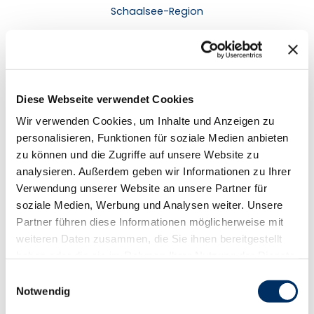
Schaalsee-Region
Der Schaalsee ist mit fast 72 Metern der tiefste See
Norddeutschlands. Als ehemaliger Grenzsee
verbindet er heute Schleswig-Holstein mit
Mecklenburg-Vorpommern.
Diese Webseite verwendet Cookies
Wir verwenden Cookies, um Inhalte und Anzeigen zu
personalisieren, Funktionen für soziale Medien anbieten
zu können und die Zugriffe auf unsere Website zu
analysieren. Außerdem geben wir Informationen zu Ihrer
Verwendung unserer Website an unsere Partner für
soziale Medien, Werbung und Analysen weiter. Unsere
Partner führen diese Informationen möglicherweise mit
weiteren Daten zusammen, die Sie ihnen bereitgestellt
haben oder die sie im Rahmen Ihrer Nutzung der Dienste
gesammelt haben.
E
Notwendig
i
© Ma
n
rkus