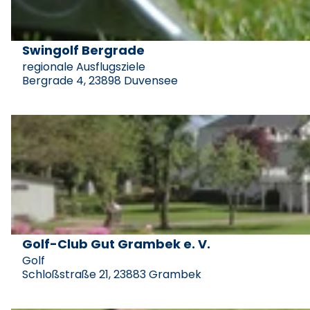
i
l
s
Swingolf Bergrade
SwinGolf Bergrade |
CC-BY-NC-ND
e
regionale Ausflugsziele
i
Bergrade 4, 23898 Duvensee
t
e
D
'
e
S
t
w
a
i
i
n
l
g
s
Golf-Club Gut Grambek e. V.
Golf-Club Gut Grambek |
CC-BY-SA
o
e
Golf
l
i
Schloßstraße 21, 23883 Grambek
f
t
B