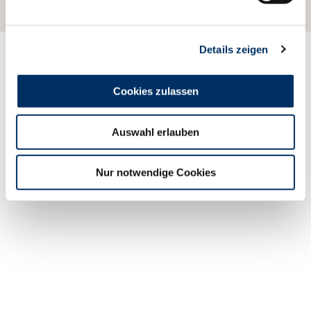
n
g
Details zeigen
s
a
Informationen & Service
u
Cookies zulassen
s
Immer für Sie da
w
Auswahl erlauben
a
h
l
Nur notwendige Cookies