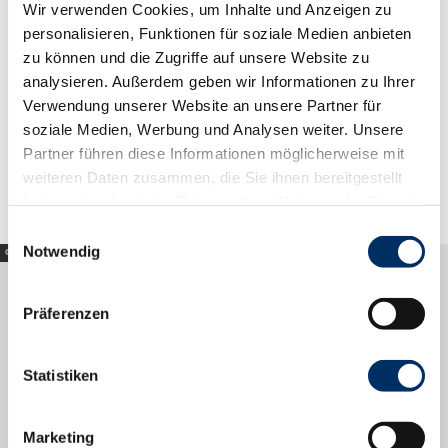
Wir verwenden Cookies, um Inhalte und Anzeigen zu
personalisieren, Funktionen für soziale Medien anbieten
Buchungstool lädt nicht?
zu können und die Zugriffe auf unsere Website zu
Sollte sich das Buchungstool nicht öffnen, nutzen Sie
analysieren. Außerdem geben wir Informationen zu Ihrer
bitte den nachfolgenden Link (öffnet in neuem
Verwendung unserer Website an unsere Partner für
Fenster).
soziale Medien, Werbung und Analysen weiter. Unsere
Partner führen diese Informationen möglicherweise mit
weiteren Daten zusammen, die Sie ihnen bereitgestellt
Zur Buchungsplattform
haben oder die sie im Rahmen Ihrer Nutzung der Dienste
gesammelt haben.
E
Notwendig
i
© sh-tourismus.de/MOCANOX
n
w
Präferenzen
Zu unseren Gastaufnahmebedingungen
i
geht's hier entlang.
l
l
Statistiken
i
Gastaufnahmebedingungen
g
Marketing
u