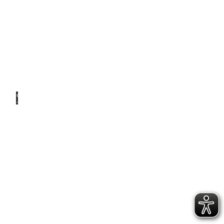
© Ale
x K.
Media
Für zu
Hause