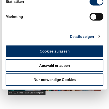
l
Statistiken
i
g
Marketing
u
n
g
Details zeigen
s
a
u
Cookies zulassen
s
w
Auswahl erlauben
a
h
l
Nur notwendige Cookies
© FI LO Movies / Stadt Lauenburg/Elbe