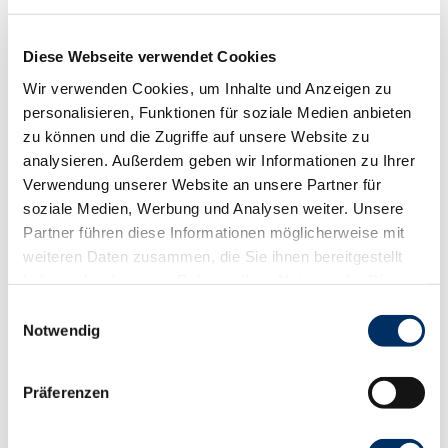
Diese Webseite verwendet Cookies
Wir verwenden Cookies, um Inhalte und Anzeigen zu
personalisieren, Funktionen für soziale Medien anbieten
zu können und die Zugriffe auf unsere Website zu
analysieren. Außerdem geben wir Informationen zu Ihrer
Verwendung unserer Website an unsere Partner für
© Th Porr
soziale Medien, Werbung und Analysen weiter. Unsere
Partner führen diese Informationen möglicherweise mit
weiteren Daten zusammen, die Sie ihnen bereitgestellt
haben oder die sie im Rahmen Ihrer Nutzung der Dienste
gesammelt haben.
E
Stadt- und Erlebnisführungen
Notwendig
i
Spannende Führungen durch Ratzeburg, Mölln,
n
Lauenburg und Geesthacht
w
Präferenzen
i
gemeinsam erleben
l