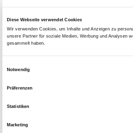
Diese Webseite verwendet Cookies
Wir verwenden Cookies, um Inhalte und Anzeigen zu personal
unsere Partner für soziale Medien, Werbung und Analysen we
gesammelt haben.
E
Notwendig
i
n
w
Präferenzen
i
l
l
Statistiken
i
g
Marketing
u