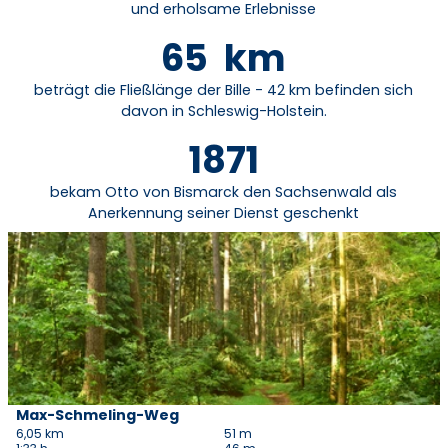
und erholsame Erlebnisse
65
km
beträgt die Fließlänge der Bille - 42 km befinden sich
davon in Schleswig-Holstein.
1871
bekam Otto von Bismarck den Sachsenwald als
Anerkennung seiner Dienst geschenkt
D
e
t
a
i
l
s
e
i
Max-Schmeling-Weg
HLMS GmbH, Natascha Pätzold |
CC-BY-NC-ND
t
6,05 km
51 m