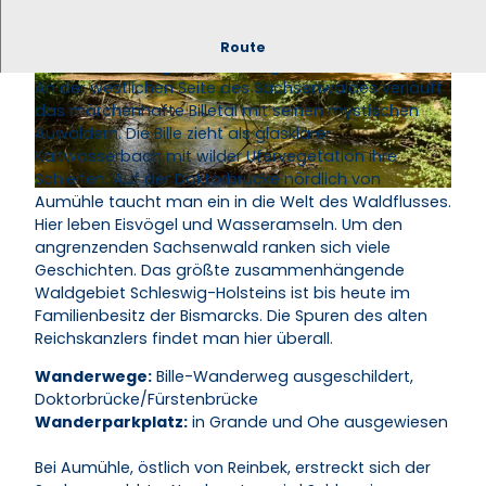
Schleswig-Holsteins größtest
Route
zusammenhängendes Waldgebiet
An der westlichen Seite des Sachsenwaldes verläuft
© Natascha Pätzold / HLMS GmbH |
© Natascha Pätzold / HLMS GmbH |
CC-BY-SA
CC-BY-SA
das märchenhafte Billetal mit seinen mystischen
Auwäldern. Die Bille zieht als glasklarer
Kaltwasserbach mit wilder Ufervegetation ihre
Schleifen. Auf der Doktorbrücke nördlich von
Aumühle taucht man ein in die Welt des Waldflusses.
© Natascha Pätzold / HLMS GmbH |
CC-BY-SA
Hier leben Eisvögel und Wasseramseln. Um den
angrenzenden Sachsenwald ranken sich viele
Geschichten. Das größte zusammenhängende
Waldgebiet Schleswig-Holsteins ist bis heute im
Familienbesitz der Bismarcks. Die Spuren des alten
Reichskanzlers findet man hier überall.
Wanderwege:
Bille-Wanderweg ausgeschildert,
Doktorbrücke/Fürstenbrücke
Wanderparkplatz:
in Grande und Ohe ausgewiesen
Bei Aumühle, östlich von Reinbek, erstreckt sich der