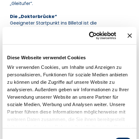
„Gleitufer“.
Die „Doktorbrücke“
Geeigneter Startpunkt ins Billetal ist die
„Doktorbrücke“. Von der A24 über die Abfahrt
Witzhave erreicht man Ohe, wo man im Ort links in
die „Sachsenwaldau“ einbiegt und bis zum 2.
Parkplatz fährt. Ab hier gelangt man schnell zur
Brücke und dem Billewanderweg.
Diese Webseite verwendet Cookies
Wir verwenden Cookies, um Inhalte und Anzeigen zu
Nach Süden gelangt man zur Fürstenbrücke (1.
personalisieren, Funktionen für soziale Medien anbieten
Parkplatz im Ort). Hier bietet sich nach links der
„Fürstenweg“ an, um in einen Bogen (nach
zu können und die Zugriffe auf unsere Website zu
nochmaligem links abbiegen) durch ein Stück
analysieren. Außerdem geben wir Informationen zu Ihrer
Sachsenwald zurück zur Doktorbrücke zu gehen.
Verwendung unserer Website an unsere Partner für
soziale Medien, Werbung und Analysen weiter. Unsere
Weiter nördlich beginnt der Bille-Wanderweg bei
Partner führen diese Informationen möglicherweise mit
Grande. Im Ort hält man sich Richtung Aumühle (L
weiteren Daten zusammen, die Sie ihnen bereitgestellt
208 Sachsenwaldstraße) und biegt in den
haben oder die sie im Rahmen Ihrer Nutzung der Dienste
„Sonnenberg“ ein, an dessen Ende es eine
Parkmöglichkeit gibt. Von hier folgt man dem
gesammelt haben.
E