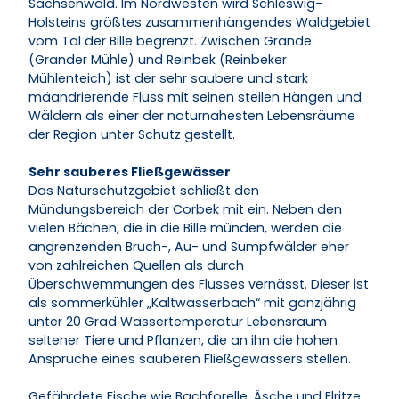
Sachsenwald. Im Nordwesten wird Schleswig-
Holsteins größtes zusammenhängendes Waldgebiet
vom Tal der Bille begrenzt. Zwischen Grande
(Grander Mühle) und Reinbek (Reinbeker
Mühlenteich) ist der sehr saubere und stark
mäandrierende Fluss mit seinen steilen Hängen und
Wäldern als einer der naturnahesten Lebensräume
der Region unter Schutz gestellt.
Sehr sauberes Fließgewässer
Das Naturschutzgebiet schließt den
Mündungsbereich der Corbek mit ein. Neben den
vielen Bächen, die in die Bille münden, werden die
angrenzenden Bruch-, Au- und Sumpfwälder eher
von zahlreichen Quellen als durch
Überschwemmungen des Flusses vernässt. Dieser ist
als sommerkühler „Kaltwasserbach“ mit ganzjährig
unter 20 Grad Wassertemperatur Lebensraum
seltener Tiere und Pflanzen, die an ihn die hohen
Ansprüche eines sauberen Fließgewässers stellen.
Gefährdete Fische wie Bachforelle, Äsche und Elritze