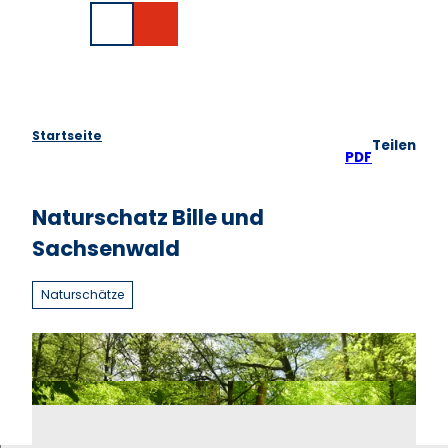
Z
EN
u
Suche
m
I
n
h
a
Startseite
Teilen
l
PDF
t
Naturschatz Bille und
Sachsenwald
Naturschätze