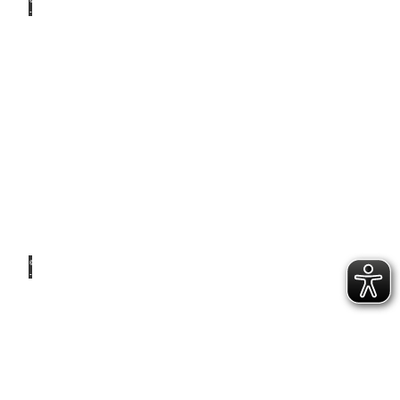
© Ale
x K.
Media
Für zu
Hause
© Ale
x K.
Media
Vor
Ort