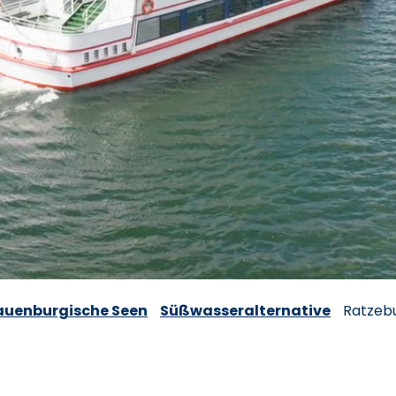
auenburgische Seen
Süßwasseralternative
Ratzeb