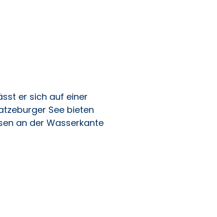
S Gm
bH
sst er sich auf einer
tzeburger See bieten
ssen an der Wasserkante