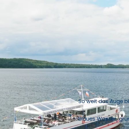
So weit das Auge b
Blaues Wasser, grü