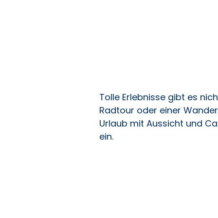
OCA
NOX
Tolle Erlebnisse gibt es ni
Radtour oder einer Wander
Urlaub mit Aussicht und C
ein.