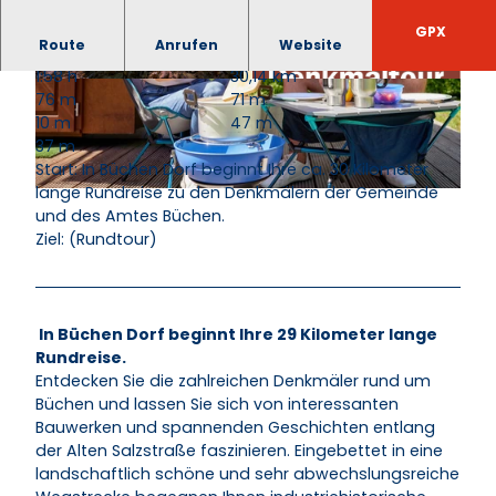
GPX
Route
Anrufen
Website
1:58 h
30,14 km
© Alexander Kaßner |
CC-BY-SA
© Elke Tampe / HLMS |
CC-BY-SA
76 m
71 m
10 m
47 m
37 m
Start: In Büchen Dorf beginnt Ihre ca. 30 Kilometer
lange Rundreise zu den Denkmälern der Gemeinde
© Alexander Kaßner |
CC-BY-SA
und des Amtes Büchen.
Ziel: (Rundtour)
In Büchen Dorf beginnt Ihre 29 Kilometer lange
Rundreise.
Entdecken Sie die zahlreichen Denkmäler rund um
Büchen und lassen Sie sich von interessanten
Bauwerken und spannenden Geschichten entlang
der Alten Salzstraße faszinieren. Eingebettet in eine
landschaftlich schöne und sehr abwechslungsreiche