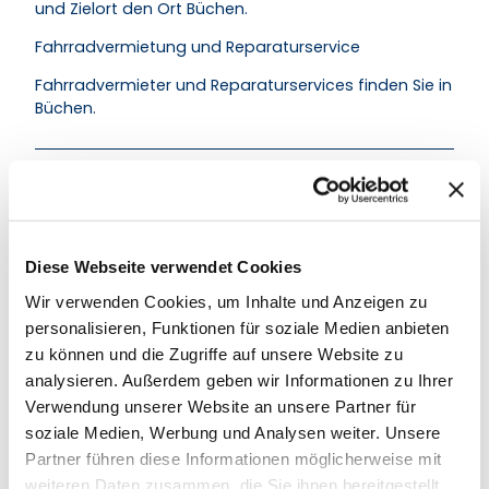
und Zielort den Ort Büchen.
Fahrradvermietung und Reparaturservice
Fahrradvermieter und Reparaturservices finden Sie in
Büchen.
Weitere Infos / Links
Buchung, Beratung und Informationen
Herzogtum Lauenburg Marketing
Diese Webseite verwendet Cookies
Tel. (04542) 85 68 60
Wir verwenden Cookies, um Inhalte und Anzeigen zu
Fax (04542) 85 68 65
personalisieren, Funktionen für soziale Medien anbieten
info@hlms.de
www.herzogtum-lauenburg.de
zu können und die Zugriffe auf unsere Website zu
analysieren. Außerdem geben wir Informationen zu Ihrer
Weitere Infos
Verwendung unserer Website an unsere Partner für
soziale Medien, Werbung und Analysen weiter. Unsere
Routenverlauf
Partner führen diese Informationen möglicherweise mit
In Büchen Dorf beginnt Ihre 29 Kilometer lange
weiteren Daten zusammen, die Sie ihnen bereitgestellt