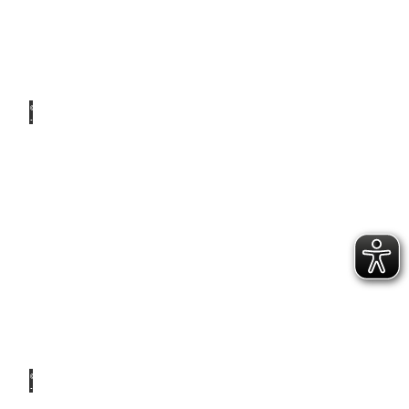
© Ale
x K.
Media
Für zu
Hause
© Ale
x K.
Media