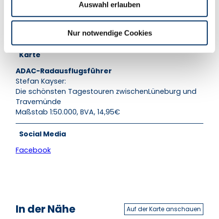
Auswahl erlauben
a
In Roseburg und Pötrau begegnen Ihnen zwei alte
h
Wassermühlen. Der Ort Büchen schreibt als wichtiger
l
Knotenpunkt Eisenbahngeschichte.
Nur notwendige Cookies
Karte
ADAC-Radausflugsführer
Stefan Kayser:
Die schönsten Tagestouren zwischenLüneburg und
Travemünde
Maßstab 1:50.000, BVA, 14,95€
Social Media
Facebook
In der Nähe
Auf der Karte anschauen