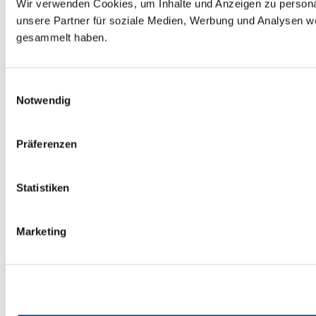
Wir verwenden Cookies, um Inhalte und Anzeigen zu personal
unsere Partner für soziale Medien, Werbung und Analysen we
gesammelt haben.
E
Notwendig
i
n
w
Präferenzen
i
l
l
Statistiken
i
g
Marketing
u
n
g
s
a