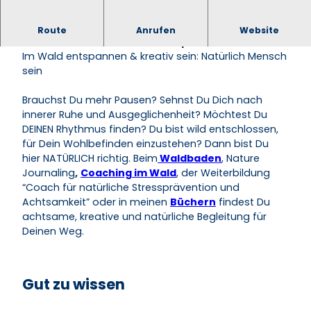
Verbinde dich mit de(ine)r Natur - Zur Ruhe
Route
Anrufen
Website
kommen und neue Kraft schöpfen.
Im Wald entspannen & kreativ sein: Natürlich Mensch
sein
Brauchst Du mehr Pausen? Sehnst Du Dich nach
innerer Ruhe und Ausgeglichenheit? Möchtest Du
DEINEN Rhythmus finden? Du bist wild entschlossen,
für Dein Wohlbefinden einzustehen? Dann bist Du
hier NATÜRLICH richtig. Beim
Waldbaden
,
Nature
Journaling
,
Coaching im Wald
, der
Weiterbildung
“Coach für natürliche Stressprävention und
Achtsamkeit” oder in meinen
Büchern
findest Du
achtsame, kreative und natürliche Begleitung für
Deinen Weg.
Gut zu wissen