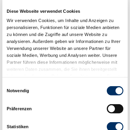
Parken
Es stehen wenige Pkw-Stellplätze im Bereich "Am
Diese Webseite verwendet Cookies
Schleusenkanal" oder "Borghorster Hauptdeich" zur
Verfügung.
Wir verwenden Cookies, um Inhalte und Anzeigen zu
personalisieren, Funktionen für soziale Medien anbieten
Öffentliche Verkehrsmittel
Bus 120,228, bis "Borghorst"
zu können und die Zugriffe auf unsere Website zu
Bus 439 bis "Geesthacht, Am Schleusenkanal"
analysieren. Außerdem geben wir Informationen zu Ihrer
Verwendung unserer Website an unsere Partner für
Unser Tipp
soziale Medien, Werbung und Analysen weiter. Unsere
Partner führen diese Informationen möglicherweise mit
Einkehrmöglichkeiten
weiteren Daten zusammen, die Sie ihnen bereitgestellt
in Geesthacht:
Hotel-Restaurant Holsteiner
haben oder die sie im Rahmen Ihrer Nutzung der Dienste
Hof
,
Brasserie Lindenhof
und weitere
gesammelt haben.
E
Notwendig
i
Karte
n
Die kostenlose Wanderkarte erhalten Sie bei uns.
w
Präferenzen
i
l
l
Statistiken