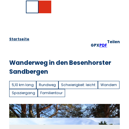
Z
EN
u
Suche
m
I
n
h
a
Startseite
Teilen
l
GPX
PDF
t
Wanderweg in den Besenhorster
Sandbergen
5,10 km lang
Rundweg
Schwierigkeit: leicht
Wandern
Spaziergang
Familientour