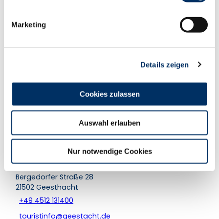
i
In der Nähe
Auf der Karte anschauen
g
Marketing
u
n
Veranstaltung
g
Details zeigen
s
a
Nützliches und Sehenswertes
u
Cookies zulassen
s
Touren
w
Auswahl erlauben
a
h
l
Kontaktdaten
Nur notwendige Cookies
Tourist-Information Geesthacht
Bergedorfer Straße 28
21502
Geesthacht
+49 4512 131400
touristinfo@geestacht.de