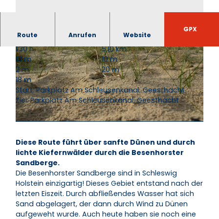
GPX
Route
Anrufen
Website
1:30 h
5,10 km
10 m
10 m
2 m
20 m
18 m
Start: Parkplatz Am Schleusenkanal, Geesthacht
Ziel: Parkplatz Am Schleusenkanal, Geesthacht
© Touristinformation Geesthacht |
CC-BY-NC-ND
© Anne Hartlich I Tourist-Information Geesthacht |
CC-BY-NC-ND
Diese Route führt über sanfte Dünen und durch
lichte Kiefernwälder durch die Besenhorster
Sandberge.
Die Besenhorster Sandberge sind in Schleswig
Holstein einzigartig! Dieses Gebiet entstand nach der
letzten Eiszeit. Durch abfließendes Wasser hat sich
Sand abgelagert, der dann durch Wind zu Dünen
aufgeweht wurde. Auch heute haben sie noch eine