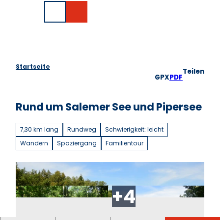
Z
EN
u
Suche
m
I
n
h
a
Startseite
Teilen
l
GPX
PDF
t
Rund um Salemer See und Pipersee
7,30 km lang
Rundweg
Schwierigkeit: leicht
Wandern
Spaziergang
Familientour