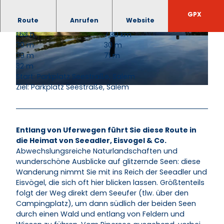
GPX
Route
Anrufen
Website
1:53 h
7,30 km
© HLMS GmbH |
CC-BY-NC-ND
© HLMS GmbH |
CC-BY-NC-ND
30 m
30 m
39 m
71 m
32 m
Start: Parkplatz Seestraße, Salem
Ziel: Parkplatz Seestraße, Salem
© HLMS GmbH |
CC-BY-NC-ND
Entlang von Uferwegen führt Sie diese Route in
die Heimat von Seeadler, Eisvogel & Co.
Abwechslungsreiche Naturlandschaften und
wunderschöne Ausblicke auf glitzernde Seen: diese
Wanderung nimmt Sie mit ins Reich der Seeadler und
Eisvögel, die sich oft hier blicken lassen. Größtenteils
folgt der Weg direkt dem Seeufer (tlw. über den
Campingplatz), um dann südlich der beiden Seen
durch einen Wald und entlang von Feldern und