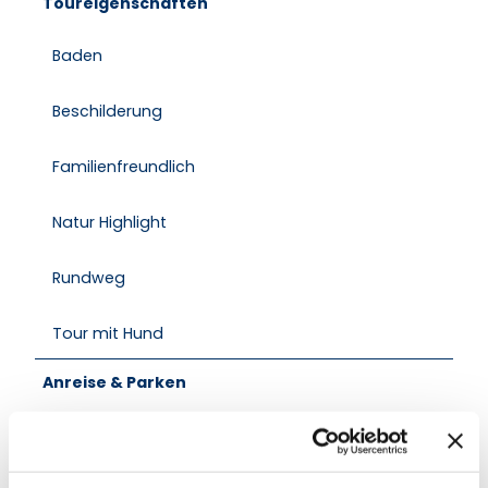
Toureigenschaften
Baden
Beschilderung
Familienfreundlich
Natur Highlight
Rundweg
Tour mit Hund
Anreise & Parken
Parken
Parkplatz in der Seestraße in Salem
Wanderparkplatz am Schaalseecamp,