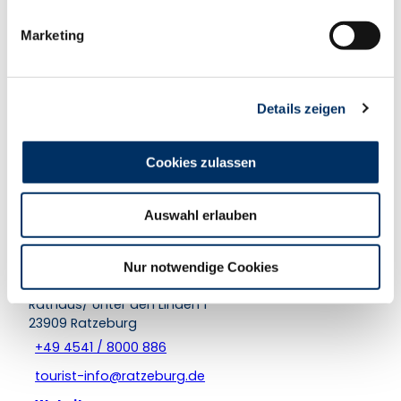
i
In der Nähe
Auf der Karte anschauen
g
Marketing
u
n
Veranstaltung
g
Details zeigen
s
Nützliches und Sehenswertes
a
u
Cookies zulassen
Touren
s
w
Auswahl erlauben
a
h
Kontaktdaten
l
Nur notwendige Cookies
Tourist- Information Ratzeburg
Rathaus/ Unter den Linden 1
23909
Ratzeburg
+49 4541 / 8000 886
tourist-info@ratzeburg.de