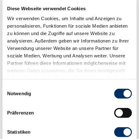
Diese Webseite verwendet Cookies
Öffentliche Verkehrsmittel
werktags Bus 8790 ab Ratzeburg bzw. Zarrentin bis
Wir verwenden Cookies, um Inhalte und Anzeigen zu
Haltestelle "Salem, Seekamp"
personalisieren, Funktionen für soziale Medien anbieten
zu können und die Zugriffe auf unsere Website zu
Unser Tipp
analysieren. Außerdem geben wir Informationen zu Ihrer
Einkehrmöglichkeiten
Verwendung unserer Website an unsere Partner für
soziale Medien, Werbung und Analysen weiter. Unsere
SalemSeebar
Partner führen diese Informationen möglicherweise mit
Quattro Rose (auf dem Natur-Campingplatz
weiteren Daten zusammen, die Sie ihnen bereitgestellt
Salemer See, saisonal)
haben oder die sie im Rahmen Ihrer Nutzung der Dienste
gesammelt haben.
E
Karte
Notwendig
i
Die kostenlose Wanderbroschüre erhalten Sie bei
n
uns.
w
Präferenzen
i
l
l
Statistiken