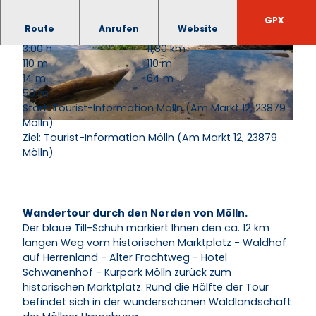
GPX
Route
Anrufen
Website
3:00 h
11,80 km
© Johannes Richter |
CC-BY-SA
© Johannes Richter |
CC-BY-SA
110 m
110 m
14 m
64 m
50 m
Start: Tourist-Information Mölln (Am Markt 12, 23879
Mölln)
© Thomas Ebelt
Ziel: Tourist-Information Mölln (Am Markt 12, 23879
Mölln)
Wandertour durch den Norden von Mölln.
Der blaue Till-Schuh markiert Ihnen den ca. 12 km
langen Weg vom historischen Marktplatz - Waldhof
auf Herrenland - Alter Frachtweg - Hotel
Schwanenhof - Kurpark Mölln zurück zum
historischen Marktplatz. Rund die Hälfte der Tour
befindet sich in der wunderschönen Waldlandschaft