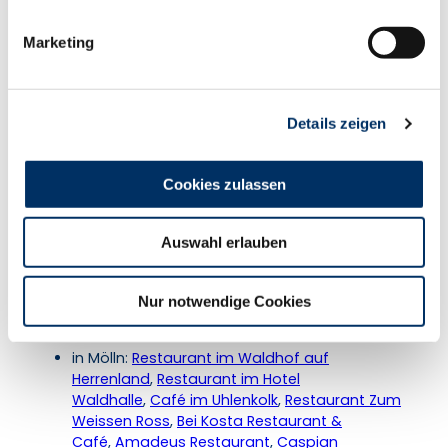
i
g
Familienfreundlich
Marketing
u
n
Kulturell interessant
g
Details zeigen
s
Natur Highlight
a
u
Cookies zulassen
Rundweg
s
w
Auswahl erlauben
Tour mit Hund
a
h
Unser Tipp
l
Nur notwendige Cookies
Einkehrmöglichkeiten
in Mölln:
Restaurant im Waldhof auf
Herrenland
,
Restaurant im Hotel
Waldhalle
,
Café im Uhlenkolk
,
Restaurant Zum
Weissen Ross
,
Bei Kosta Restaurant &
Café
,
Amadeus Restaurant
,
Caspian