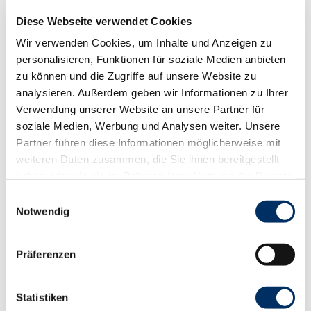
Wegelogo blauer Till Schuh
Diese Webseite verwendet Cookies
Wir verwenden Cookies, um Inhalte und Anzeigen zu
© Tourismus- und Stadt
marketing Mölln
personalisieren, Funktionen für soziale Medien anbieten
zu können und die Zugriffe auf unsere Website zu
analysieren. Außerdem geben wir Informationen zu Ihrer
Gut zu wissen
Verwendung unserer Website an unsere Partner für
soziale Medien, Werbung und Analysen weiter. Unsere
Partner führen diese Informationen möglicherweise mit
Beste Jahreszeit
weiteren Daten zusammen, die Sie ihnen bereitgestellt
geeignet
wetterabhängig
haben oder die sie im Rahmen Ihrer Nutzung der Dienste
gesammelt haben.
E
Jan
Feb
Mär
Apr
Mai
Jun
Jul
Notwendig
i
n
Aug
Sep
Okt
Nov
Dez
w
Präferenzen
i
Toureigenschaften
l
l
Statistiken
Beschilderung