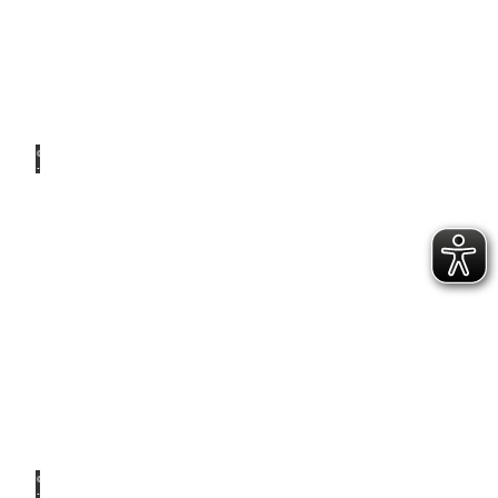
© Ale
x K.
Media
Für zu
Hause
© Ale
x K.
Media