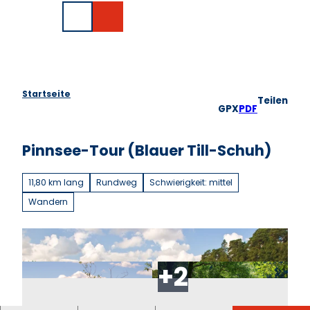
Z
EN
u
Suche
m
I
n
h
a
Startseite
Teilen
l
GPX
PDF
t
Pinnsee-Tour (Blauer Till-Schuh)
11,80 km lang
Rundweg
Schwierigkeit: mittel
Wandern