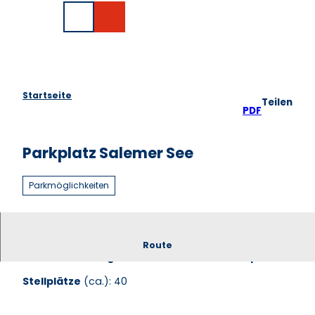
Z
EN
u
Suche
m
I
n
h
a
Startseite
Teilen
l
PDF
t
Parkplatz Salemer See
Parkmöglichkeiten
Der Parkplatz Salemer See ist Ausgangspunkt
Route
zum Wanderwegenetz Salemer See und Pipersee.
Stellplätze
(ca.): 40