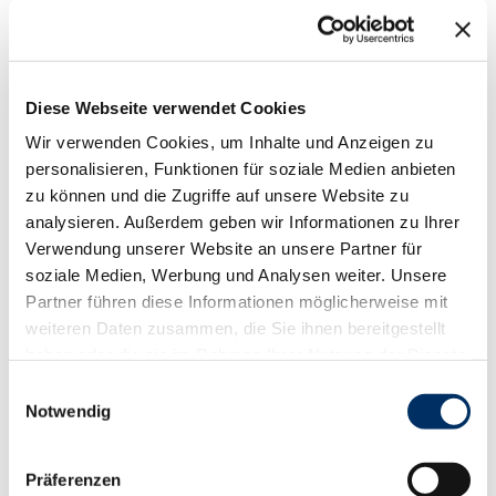
Touren
Kontaktdaten
Diese Webseite verwendet Cookies
Seestraße 44
Wir verwenden Cookies, um Inhalte und Anzeigen zu
23911
Salem
personalisieren, Funktionen für soziale Medien anbieten
zu können und die Zugriffe auf unsere Website zu
Anreise mit dem Auto
analysieren. Außerdem geben wir Informationen zu Ihrer
Anreise mit öffentlichen Verkehrsmitteln
Verwendung unserer Website an unsere Partner für
soziale Medien, Werbung und Analysen weiter. Unsere
Partner führen diese Informationen möglicherweise mit
weiteren Daten zusammen, die Sie ihnen bereitgestellt
haben oder die sie im Rahmen Ihrer Nutzung der Dienste
gesammelt haben.
E
Informationen & Service
Notwendig
i
Immer für Sie da
n
w
Präferenzen
i