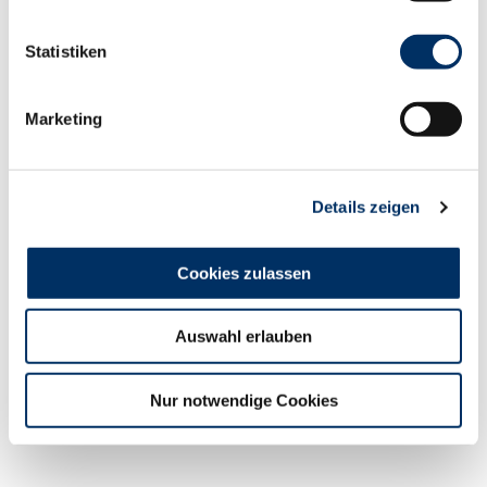
l
l
Statistiken
i
g
Marketing
u
n
g
Details zeigen
s
a
u
Cookies zulassen
s
© Ale
x K.
w
Media
Auswahl erlauben
a
h
Für zu
Hause
l
Nur notwendige Cookies