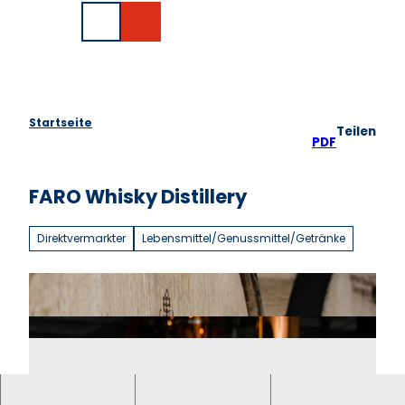
Z
EN
u
Suche
m
I
n
h
a
Startseite
Teilen
l
PDF
t
FARO Whisky Distillery
Direktvermarkter
Lebensmittel/Genussmittel/Getränke