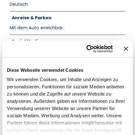
Deutsch
Anreise & Parken
Mit dem Auto erreichbar.
Social Media
Facebook
Instagram
Diese Webseite verwendet Cookies
Weitere Infos
Wir verwenden Cookies, um Inhalte und Anzeigen zu
Distillery-Touren, Whiskey-Tastings und Workshops
personalisieren, Funktionen für soziale Medien anbieten
(make your own whisky) möglich.
zu können und die Zugriffe auf unsere Website zu
Ansprechpartner:in
analysieren. Außerdem geben wir Informationen zu Ihrer
Verwendung unserer Website an unsere Partner für
Fabian Rohrwasser
soziale Medien, Werbung und Analysen weiter. Unsere
Partner führen diese Informationen möglicherweise mit
weiteren Daten zusammen, die Sie ihnen bereitgestellt