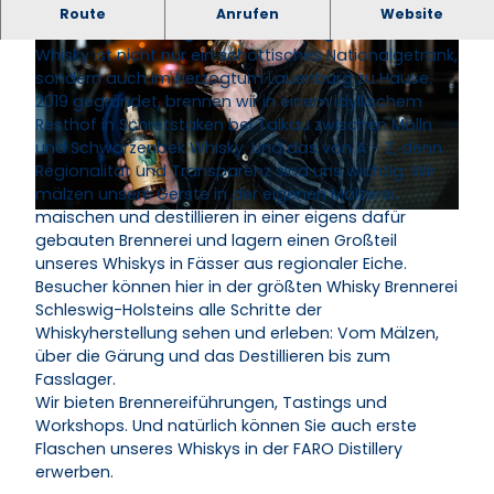
Whisky-Destillery aus Schleswig-Holstein im
Route
Anrufen
Website
Herzen des Herzogtums Lauenburg.
Whisky ist nicht nur ein schottisches Nationalgetränk,
sondern auch im Herzogtum Lauenburg zu Hause.
2019 gegründet, brennen wir in einem idyllischem
Resthof in Schretstaken bei Talkau zwischen Mölln
und Schwarzenbek Whisky. Und das von A - Z, denn
Regionalität und Transparenz sind uns wichtig: Wir
© FARO Whisky Distillery |
CC-BY-NC-ND
mälzen unsere Gerste in der eigenen Mälzerei,
maischen und destillieren in einer eigens dafür
© FARO Whisky Distillery |
CC-BY-NC-ND
gebauten Brennerei und lagern einen Großteil
unseres Whiskys in Fässer aus regionaler Eiche.
Besucher können hier in der größten Whisky Brennerei
Schleswig-Holsteins alle Schritte der
Whiskyherstellung sehen und erleben: Vom Mälzen,
über die Gärung und das Destillieren bis zum
Fasslager.
Wir bieten Brennereiführungen, Tastings und
Workshops. Und natürlich können Sie auch erste
Flaschen unseres Whiskys in der FARO Distillery
erwerben.