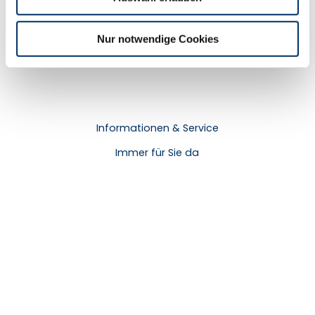
Anreise mit dem Auto
h
Anreise mit öffentlichen Verkehrsmitteln
l
Nur notwendige Cookies
Informationen & Service
Immer für Sie da