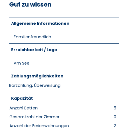
t
Gut zu wissen
u
i
s
m
m
Allgemeine Informationen
u
n
Familienfreundlich
g
Erreichbarkeit / Lage
Am See
Zahlungsmöglichkeiten
Barzahlung, Überweisung
Kapazität
Anzahl Betten
5
Gesamtzahl der Zimmer
0
Anzahl der Ferienwohnungen
2