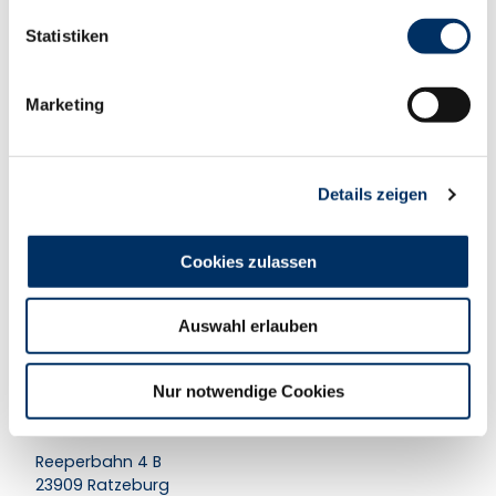
l
l
Statistiken
i
g
Marketing
u
In der Nähe
Auf der Karte anschauen
n
g
Details zeigen
s
Veranstaltung
a
u
Cookies zulassen
Nützliches und Sehenswertes
s
w
Touren
Auswahl erlauben
a
h
l
Nur notwendige Cookies
Kontaktdaten
Reeperbahn 4 B
23909
Ratzeburg