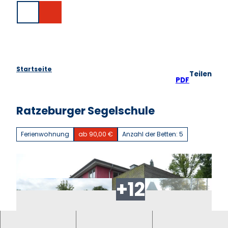
Z
u
Suche
m
I
n
h
a
Startseite
Teilen
l
PDF
t
Ratzeburger Segelschule
Ferienwohnung
ab 90,00 €
Anzahl der Betten: 5