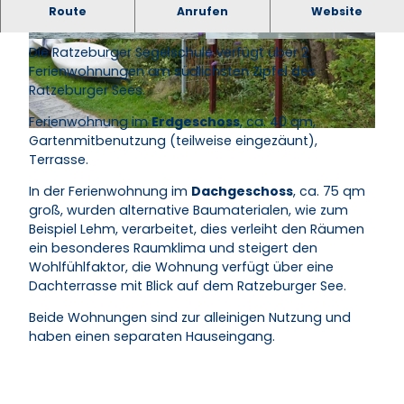
Route
Anrufen
Website
Kurze Beschreibung
V
B
Die Ratzeburger Segelschule verfügt über 2
o
l
Ferienwohnungen am südlichsten Zipfel des
m
i
Ratzeburger Sees.
W
c
Ferienwohnung im
Erdgeschoss
, ca. 40 qm,
a
k
A
Gartenmitbenutzung (teilweise eingezäunt),
s
z
u
Terrasse.
s
u
s
e
m
In der Ferienwohnung im
Dachgeschoss
, ca. 75 qm
s
r
D
groß, wurden alternative Baumaterialen, wie zum
e
g
o
Beispiel Lehm, verarbeitet, dies verleiht den Räumen
n
e
m
ein besonderes Raumklima und steigert den
a
s
/
Wohlfühlfaktor, die Wohnung verfügt über eine
n
e
M
Dachterrasse mit Blick auf dem Ratzeburger See.
s
h
o
i
e
r
Beide Wohnungen sind zur alleinigen Nutzung und
c
n
g
haben einen separaten Hauseingang.
h
.
e
t
.
n
H
.
s
a