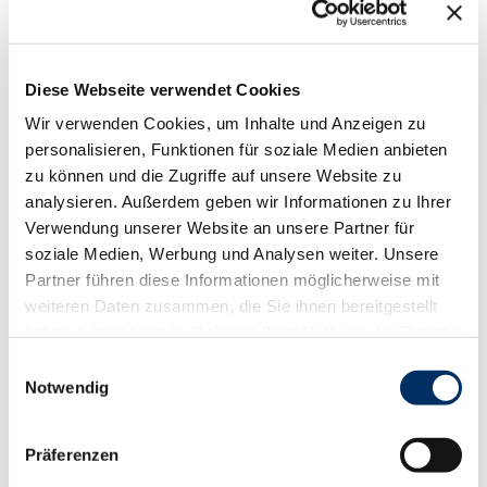
abbiegen in
die Reeperbahn, wo sich die Segelschule auf der
linken Seite befindet.
Bitte kontaktieren Sie die Vermieterin vorab, um Ihre
Diese Webseite verwendet Cookies
Anreisezeit abzustimmen.
Wir verwenden Cookies, um Inhalte und Anzeigen zu
Sprachkenntnisse
personalisieren, Funktionen für soziale Medien anbieten
zu können und die Zugriffe auf unsere Website zu
Englisch, Deutsch
analysieren. Außerdem geben wir Informationen zu Ihrer
Verwendung unserer Website an unsere Partner für
Parkplätze
soziale Medien, Werbung und Analysen weiter. Unsere
Partner führen diese Informationen möglicherweise mit
Parkplatz
weiteren Daten zusammen, die Sie ihnen bereitgestellt
haben oder die sie im Rahmen Ihrer Nutzung der Dienste
Sprachkenntnisse
gesammelt haben.
E
Englisch, Deutsch
Notwendig
i
n
Ansprechpartner:in
w
Präferenzen
Ratzeburger Segelschule & Bootsverleih
i
Hentschel