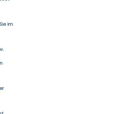
Sie im
w.
in
er
st