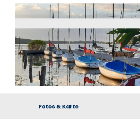
© Sylvia Wolf |
CC-BY-NC
Fotos & Karte