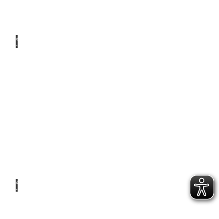
© Ale
x K.
Media
Für zu
Hause
© Ale
x K.
Media
Vor