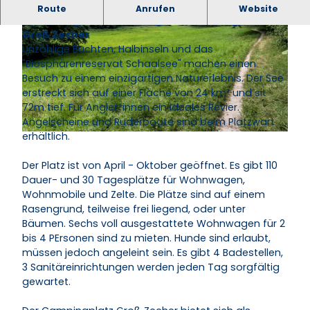
Direkt am Ufer des Schaalsees, im Naturpark
Route
Anrufen
Website
Lauenburgische Seen, liegt der Campingplatz
Groß Zecher
Unzählige Buchten, Halbinseln und das
"Biosphärenreservat Schaalsee" machen einen
Besuch zu einem einzigartigen Naturerlebnis. Der See
erstreckt sich auf einer Fläche von 24 km² und sit
72m tief. Für Angler*innen ein ideales Revier.
© Campingplatz Groß Zecher_Mara Gens
Angelscheine und Ruderboote sind beim Platzwart
erhältlich.
© sven zimmermann, bassmannpic.de
Der Platz ist von April - Oktober geöffnet. Es gibt 110
Dauer- und 30 Tagesplätze für Wohnwagen,
Wohnmobile und Zelte. Die Plätze sind auf einem
Rasengrund, teilweise frei liegend, oder unter
Bäumen. Sechs voll ausgestattete Wohnwagen für 2
bis 4 PErsonen sind zu mieten. Hunde sind erlaubt,
müssen jedoch angeleint sein. Es gibt 4 Badestellen,
3 Sanitäreinrichtungen werden jeden Tag sorgfältig
gewartet.