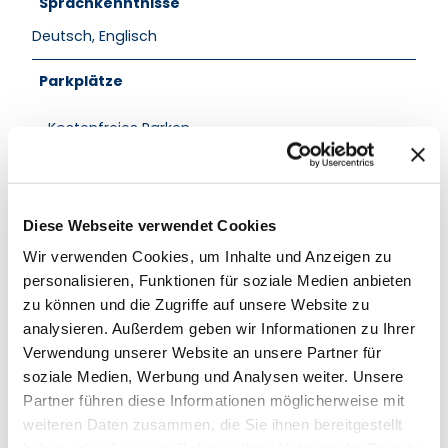
Sprachkenntnisse
Deutsch, Englisch
Parkplätze
Kostenfreies Parken
Eignung
für Familien
Diese Webseite verwendet Cookies
Wir verwenden Cookies, um Inhalte und Anzeigen zu
für Individualgäste
personalisieren, Funktionen für soziale Medien anbieten
zu können und die Zugriffe auf unsere Website zu
Haustiere erlaubt
analysieren. Außerdem geben wir Informationen zu Ihrer
Verwendung unserer Website an unsere Partner für
Sprachkenntnisse
soziale Medien, Werbung und Analysen weiter. Unsere
Deutsch, Englisch
Partner führen diese Informationen möglicherweise mit
weiteren Daten zusammen, die Sie ihnen bereitgestellt
Ausstattung Camping