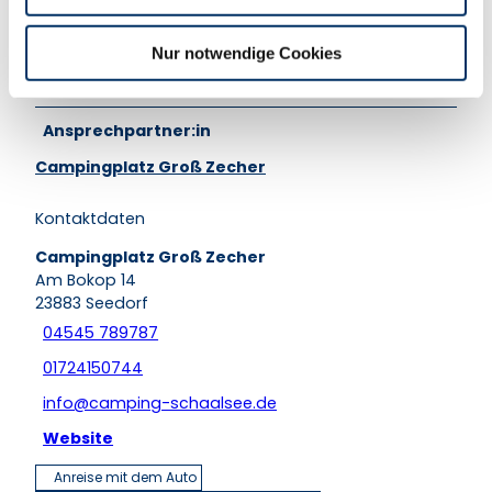
h
Um die aktuelle Preisliste zu erhalten, melden Sie sich
l
Nur notwendige Cookies
bitte telefonisch oder schauen Sie auf der Website
vorbei.
Ansprechpartner:in
Campingplatz Groß Zecher
Kontaktdaten
Campingplatz Groß Zecher
Am Bokop 14
23883
Seedorf
04545 789787
01724150744
info@camping-schaalsee.de
Website
Anreise mit dem Auto