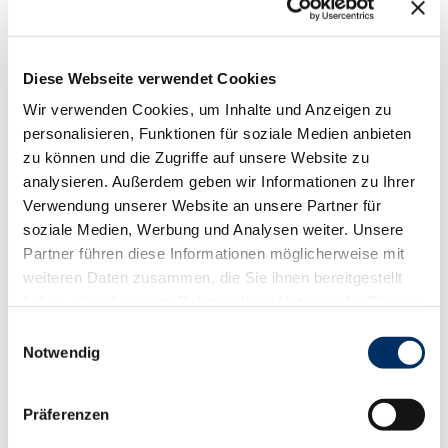
Natur Highlight
Rundweg
Diese Webseite verwendet Cookies
Wir verwenden Cookies, um Inhalte und Anzeigen zu
Tour mit Hund
personalisieren, Funktionen für soziale Medien anbieten
zu können und die Zugriffe auf unsere Website zu
Wintertauglich
analysieren. Außerdem geben wir Informationen zu Ihrer
Verwendung unserer Website an unsere Partner für
Anreise & Parken
soziale Medien, Werbung und Analysen weiter. Unsere
Anfahrt
Partner führen diese Informationen möglicherweise mit
Bus und Bahn: Sie können entweder mit der Bahn
weiteren Daten zusammen, die Sie ihnen bereitgestellt
zum Bahnhof Lauenburg/Elbe fahren und bei der
haben oder die sie im Rahmen Ihrer Nutzung der Dienste
Lauenburger Mühle mit der Wanderung beginnen
oder mit dem Bus zum ZOB Lauenburg fahren und
gesammelt haben.
E
die Tour am Parkplatz "Am Schüsselteich" starten.
Notwendig
i
PKW: Parken Sie auf dem Parkplatz "Am
n
Schüsselteich".
w
Präferenzen
Parken
i
Parkplatz am Schlüsselteich