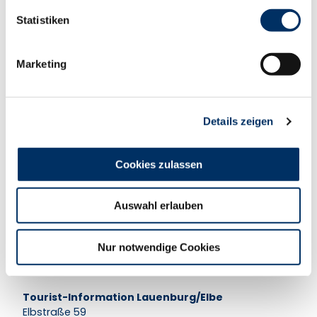
l
l
Statistiken
i
g
Marketing
u
In der Nähe
Auf der Karte anschauen
n
g
Details zeigen
s
Veranstaltung
a
u
Cookies zulassen
Nützliches und Sehenswertes
s
w
Auswahl erlauben
a
Touren
h
l
Nur notwendige Cookies
Kontaktdaten
Tourist-Information Lauenburg/Elbe
Elbstraße 59