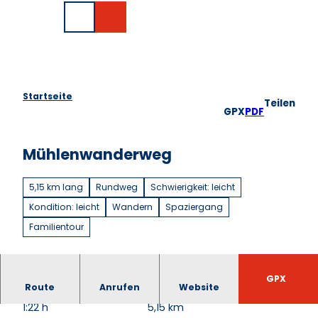
Z
EN
u
Suche
m
I
n
h
a
Startseite
Teilen
l
GPX
PDF
t
Mühlenwanderweg
5,15 km lang
Rundweg
Schwierigkeit: leicht
Kondition: leicht
Wandern
Spaziergang
Familientour
GPX
Route
Anrufen
Website
1:22 h
5,15 km