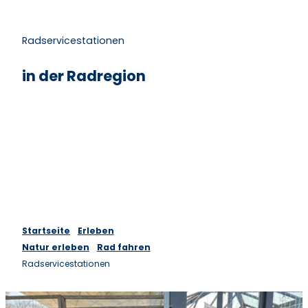
Radservicestationen
in der Radregion
Startseite
Erleben
Natur erleben
Rad fahren
Radservicestationen
D