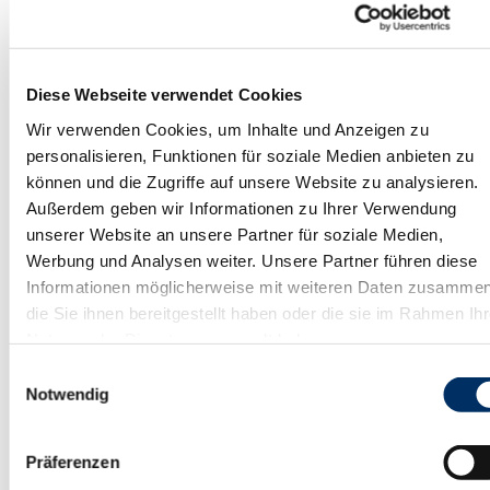
Schlechtwetterangebot
für jedes Wetter
Diese Webseite verwendet Cookies
Wir verwenden Cookies, um Inhalte und Anzeigen zu
für Gruppen
personalisieren, Funktionen für soziale Medien anbieten zu
können und die Zugriffe auf unsere Website zu analysieren.
für Schulklassen
Außerdem geben wir Informationen zu Ihrer Verwendung
unserer Website an unsere Partner für soziale Medien,
Werbung und Analysen weiter. Unsere Partner führen diese
für Familien
Informationen möglicherweise mit weiteren Daten zusammen
die Sie ihnen bereitgestellt haben oder die sie im Rahmen Ihr
für Individualgäste
Nutzung der Dienste gesammelt haben.
Ansprechpartner:in
E
Notwendig
i
Frau Leitung Anna-Lena Campello
n
w
Präferenzen
i