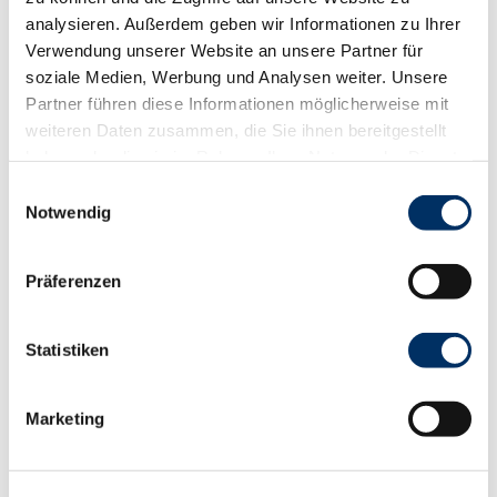
In der Nähe
Auf der Karte anschauen
analysieren. Außerdem geben wir Informationen zu Ihrer
Verwendung unserer Website an unsere Partner für
soziale Medien, Werbung und Analysen weiter. Unsere
Nützliches und Sehenswertes
Partner führen diese Informationen möglicherweise mit
weiteren Daten zusammen, die Sie ihnen bereitgestellt
haben oder die sie im Rahmen Ihrer Nutzung der Dienste
gesammelt haben.
E
Kontaktdaten
Notwendig
i
Gudower Weg
n
23879
Mölln
w
Präferenzen
i
Anreise mit dem Auto
l
Anreise mit öffentlichen Verkehrsmitteln
l
Statistiken
i
g
Marketing
u
n
g