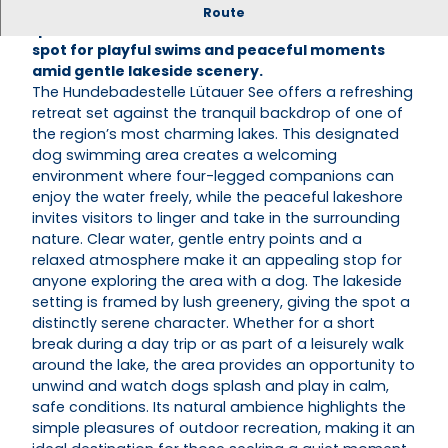
At the Lütauer See dog bathing area, clear water,
Route
quiet shoreline and free access create a relaxed
spot for playful swims and peaceful moments
amid gentle lakeside scenery.
The Hundebadestelle Lütauer See offers a refreshing
retreat set against the tranquil backdrop of one of
the region’s most charming lakes. This designated
dog swimming area creates a welcoming
environment where four-legged companions can
enjoy the water freely, while the peaceful lakeshore
invites visitors to linger and take in the surrounding
nature. Clear water, gentle entry points and a
relaxed atmosphere make it an appealing stop for
anyone exploring the area with a dog. The lakeside
setting is framed by lush greenery, giving the spot a
distinctly serene character. Whether for a short
break during a day trip or as part of a leisurely walk
around the lake, the area provides an opportunity to
unwind and watch dogs splash and play in calm,
safe conditions. Its natural ambience highlights the
simple pleasures of outdoor recreation, making it an