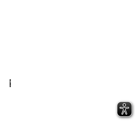
Für zu
Hause
© Ale
x K.
Media
Vor
Ort