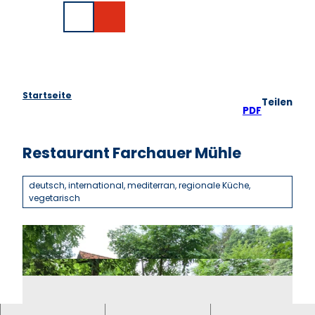
Z
EN
u
Suche
m
I
n
h
a
Startseite
Teilen
l
PDF
t
Restaurant Farchauer Mühle
deutsch, international, mediterran, regionale Küche,
vegetarisch