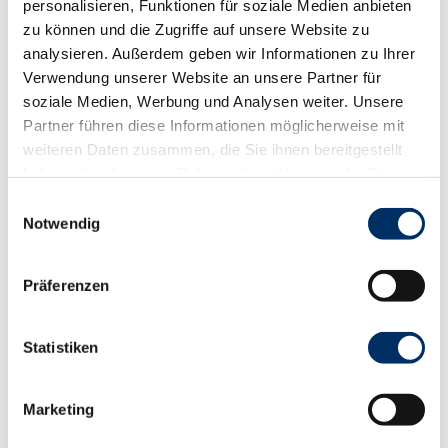
personalisieren, Funktionen für soziale Medien anbieten
für Individualgäste
zu können und die Zugriffe auf unsere Website zu
Regionale Angebote
analysieren. Außerdem geben wir Informationen zu Ihrer
Verwendung unserer Website an unsere Partner für
Heimische Kartoffelgerichte, Heimischer Fisch,
soziale Medien, Werbung und Analysen weiter. Unsere
Heimisches Wild, Produkte vom
Partner führen diese Informationen möglicherweise mit
Landwirt/Direktvermarkter
weiteren Daten zusammen, die Sie ihnen bereitgestellt
Klassifizierung
haben oder die sie im Rahmen Ihrer Nutzung der Dienste
gesammelt haben.
E
wanderfreundlicher Betrieb
Notwendig
i
n
w
Präferenzen
i
l
In der Nähe
Auf der Karte anschauen
l
Statistiken
i
g
Marketing
Veranstaltung
u
n