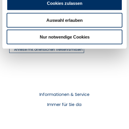
Linda Tank
Cookies zulassen
Auf dem Gut 3
s
21493
Basthorst
w
Website
Auswahl erlauben
a
h
Facebook
l
Instagram
Nur notwendige Cookies
Anreise mit dem Auto
Anreise mit öffentlichen Verkehrsmitteln
Informationen & Service
Immer für Sie da