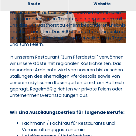
Route
Website
Werde Teil unseres Teams!
Wir sind stetig auf der Suche nach netten, flexiblen
© Nicole Franke |
CC-BY-NC-SA
© Nicole Franke |
CC-BY-NC
und teamorientierten Talenten, die gemeinsam mit
uns das Gut Basthorst zu einem besonderen Erlebnis
machen möchten. Das 800 Jahre alte Kulturdenkmal
ist ein Ort zum Verwöhnen und Verweilen, zum Tagen
und zum Feiern.
© Nicole Franke |
CC-BY-NC
In unserem Restaurant "Zum Pferdestall" verwöhnen
wir unsere Gäste mit regionalen Köstlichkeiten. Das
besondere Ambiente wird von unseren historischen
Stallungen des ehemaligen Pferdestalls sowie von
unserem idyllischen Rosengarten direkt am Hofteich
geprägt. Regelmäßig richten wir private Feiern oder
Unternehmensveranstaltungen aus.
Wir sind Ausbildungsbetrieb für folgende Berufe:
Fachmann / Fachfrau für Restaurants und
Veranstaltungsgastronomie
Hotelfachmann / Hotelfachfrau