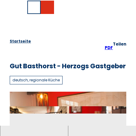
Z
EN
u
Suche
m
I
n
h
a
Startseite
Teilen
l
PDF
t
Gut Basthorst - Herzogs Gastgeber
deutsch, regionale Küche