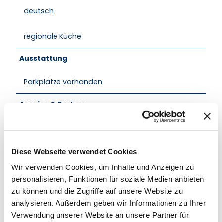
deutsch
regionale Küche
Ausstattung
Parkplätze vorhanden
Anreise & Parken
Im Ort Basthorst gibt es mehrere
Wohnmöglichkeiten in unterschiedlichen Größen. Wir
sind sehr gern behilflich bei der Suche nach einer
schönen, gemütlichen Bleibe für Dich!
Diese Webseite verwendet Cookies
https://www.gut-basthorst.de/kontakt/anfahrt
Wir verwenden Cookies, um Inhalte und Anzeigen zu
personalisieren, Funktionen für soziale Medien anbieten
Regionale Angebote
zu können und die Zugriffe auf unsere Website zu
Lauenburg'scher Teller
analysieren. Außerdem geben wir Informationen zu Ihrer
Verwendung unserer Website an unsere Partner für