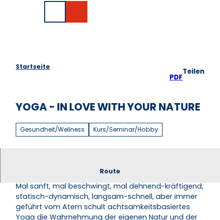
Z
EN
u
Suche
m
I
n
h
a
Startseite
Teilen
l
PDF
t
YOGA - IN LOVE WITH YOUR NATURE
Gesundheit/Wellness
Kurs/Seminar/Hobby
90 Minuten ganz im Hier und Jetzt sein
Route
Mal sanft, mal beschwingt, mal dehnend-kräftigend,
statisch-dynamisch, langsam-schnell, aber immer
geführt vom Atem schult achtsamkeitsbasiertes
Yoga die Wahrnehmung der eigenen Natur und der