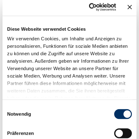
Diese Webseite verwendet Cookies
In der Nähe
Auf der Karte anschauen
Wir verwenden Cookies, um Inhalte und Anzeigen zu
personalisieren, Funktionen für soziale Medien anbieten
zu können und die Zugriffe auf unsere Website zu
Veranstaltung
analysieren. Außerdem geben wir Informationen zu Ihrer
Verwendung unserer Website an unsere Partner für
Essen & Trinken
soziale Medien, Werbung und Analysen weiter. Unsere
Partner führen diese Informationen möglicherweise mit
weiteren Daten zusammen, die Sie ihnen bereitgestellt
haben oder die sie im Rahmen Ihrer Nutzung der Dienste
Veranstaltungsort
gesammelt haben.
E
Pastorat am Markt
Notwendig
i
Am Markt 10
n
23879
Mölln
w
Präferenzen
Anreise mit dem Auto
i