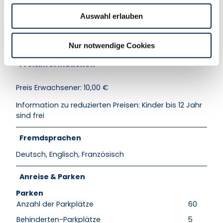
w
Open Air
Auswahl erlauben
a
h
l
Open Air mit überdachten Plätzen
Nur notwendige Cookies
Preisinformationen
Preis Erwachsener: 10,00 €
Information zu reduzierten Preisen: Kinder bis 12 Jahr
sind frei
Fremdsprachen
Deutsch, Englisch, Französisch
Anreise & Parken
Parken
Anzahl der Parkplätze
60
Behinderten-Parkplätze
5