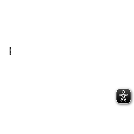
© Ale
x K.
Media
Für zu
Hause