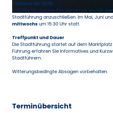
Termine für 2026
Von Mai bis September bieten wir jeweils
sa
Stadtführung anzuschließen. Im Mai, Juni und
© Jens Butz |
CC-BY-SA
mittwochs
um 15:30 Uhr statt.
Treffpunkt und Dauer
Die Stadtführung startet auf dem Marktplat
Führung erfahren Sie Informatives und Kurzw
Stadtführern.
Witterungsbedingte Absagen vorbehalten.
Terminübersicht