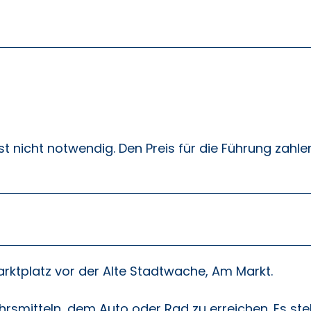
t nicht notwendig. Den Preis für die Führung zahle
rktplatz vor der Alte Stadtwache, Am Markt.
kehrsmitteln, dem Auto oder Rad zu erreichen. Es st