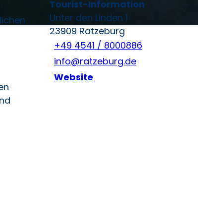
Tourist-Information
Unter den Linden 1
lichen
23909
Ratzeburg
+49 4541 / 8000886
info@ratzeburg.de
Website
en
und