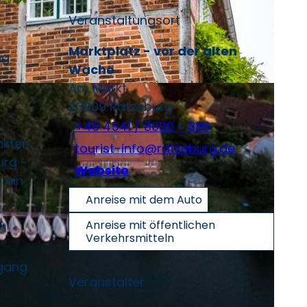
Veranstaltungsort
Marktplatz - vor der alten
ng
Wache
Am Markt
23909
Ratzeburg
+46 4541 / 8000 - 886
nkten
tourist-info@ratzeburg.de
urg -
Website
 ein
Anreise mit dem Auto
Anreise mit öffentlichen
Verkehrsmitteln
dgang
Veranstalter