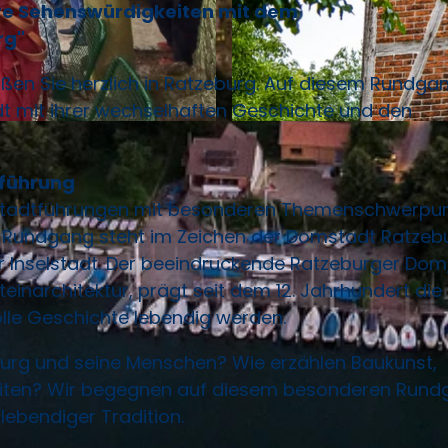
ihre Sehenswürdigkeiten mit dem
rg"
üßen Sie herzlich in Ratzeburg. Auf diesem Rundga
dt mit ihrer wechselhaften Geschichte und den
© Förde Fräulein |
CC-BY-SA
nführung
n Stadtführungen mit besonderen Themenschwerpu
 Rundgang steht im Zeichen der Domstadt Ratzeb
er Inselstadt. Der beeindruckende Ratzeburger Dom,
narchitektur, prägt seit dem 12. Jahrhundert die
olle Geschichte lebendig werden.
urg und seine Menschen? Wie erzählen Baukunst,
eiten? Wir begegnen auf diesem besonderen Run
ebendiger Tradition.