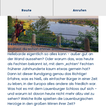
Zeitreise ins 17. Jahrhundert: Erlebnisführung mit
Route
Anrufen
General Tillys Leibwächter
Geschichten aus bewegten Zeiten.
© Mareike Bodendieck | KI-optimiert |
CC-BY-SA
Wolltest du schon immer wissen, was eine
Hellebarde eigentlich so alles kann – außer gut an
© Mareike Bodendieck |
CC-BY-SA
der Wand aussehen? Oder warum das, was heute
als Fechten bekannt ist, mit dem „echten“ Fechten
früherer Jahrhunderte kaum etwas gemein hat?
Dann ist dieser Rundgang genau das Richtige!
Erfahre, was es hieß, als einfacher Bürger in einer Zeit
zu leben, in der Europa alles andere als friedlich war.
Was hat es mit dem Lauenburger Schloss auf sich –
und warum ist davon heute nicht mehr allzu viel zu
sehen? Welche Rolle spielten die Lauenburgischen
Herzöge in den großen Wirren ihrer Zeit?