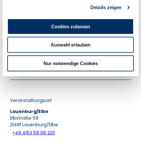
Details zeigen
s
a
u
Cookies zulassen
s
In der Nähe
Auf der Karte anschauen
w
Auswahl erlauben
a
h
Veranstaltung
l
Nur notwendige Cookies
Essen & Trinken
Veranstaltungsort
Lauenburg/Elbe
Elbstraße 59
21481
Lauenburg/Elbe
+49 4153 59 09 220