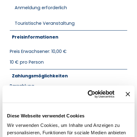
Anmeldung erforderlich
Touristische Veranstaltung
Preisinformationen
Preis Erwachsener: 10,00 €
10 € pro Person
Zahlungsmöglichkeiten
Barzahlung
Sonderinformation
Treffpunkt: 14:30 Uhr Am Schlossturm (Amtsplatz)
Diese Webseite verwendet Cookies
Dauer: ca. 90 Minuten
Kosten: 10,00 € (Erwachsene)
Wir verwenden Cookies, um Inhalte und Anzeigen zu
personalisieren, Funktionen für soziale Medien anbieten
Für Kinder ist diese Führung Aufgrund der Epoche