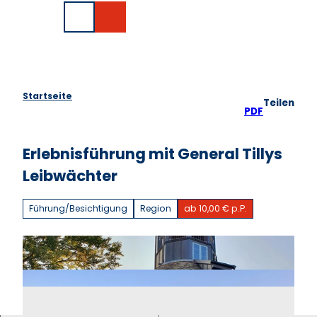
Z
EN
u
Suche
m
I
n
h
a
Startseite
Teilen
l
PDF
t
Erlebnisführung mit General Tillys
Leibwächter
Führung/Besichtigung
Region
ab 10,00 € p.P.