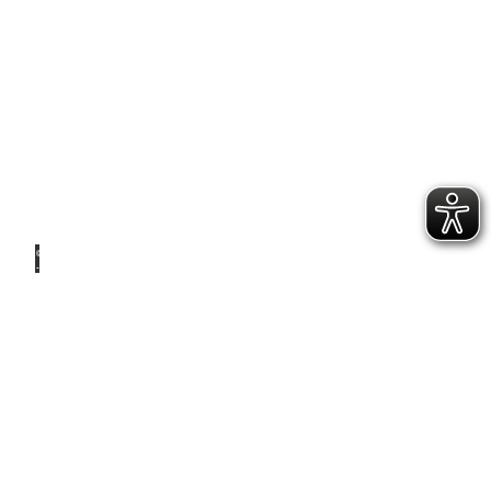
Für zu
Hause
© Ale
x K.
Media
Vor
Ort