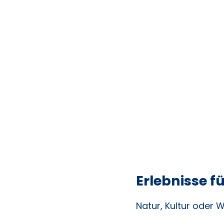
rearmer Urlaub
nssache
Erlebnisse f
Natur, Kultur ode