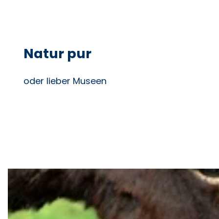
Natur pur
oder lieber Museen
D
e
t
a