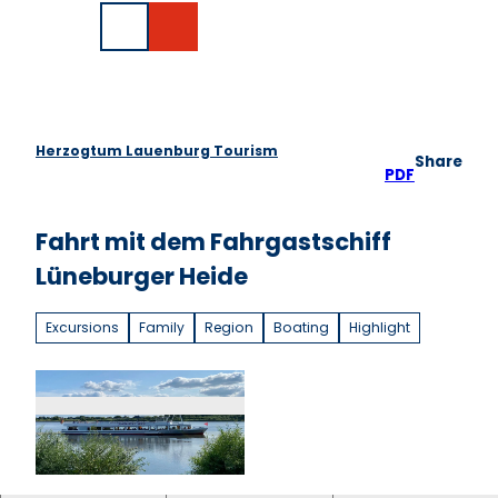
T
DE
o
Search
c
o
n
t
e
Herzogtum Lauenburg Tourism
Share
n
PDF
t
Fahrt mit dem Fahrgastschiff
Lüneburger Heide
Excursions
Family
Region
Boating
Highlight
© B. Knoop |
CC-BY-SA