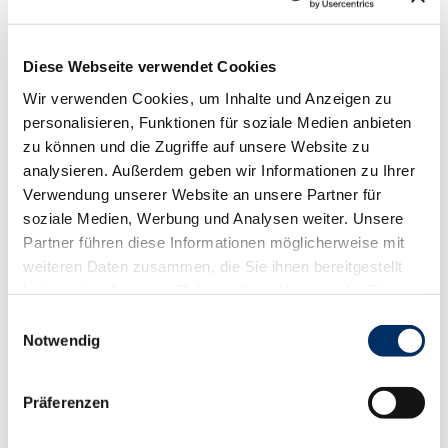
B2) geht es über die Süderelbe nach Hamburg. Es
folgt jeweils Teil 1 der Hafenrundfahrt, bevor wir
am jeweiligen Anleger für Landgang bzw. Zu- oder
Diese Webseite verwendet Cookies
Ausstieg festmachen.
Wir verwenden Cookies, um Inhalte und Anzeigen zu
Anleger Geesthacht
personalisieren, Funktionen für soziale Medien anbieten
21502 Geesthacht: Direkt an der Elbe am
zu können und die Zugriffe auf unsere Website zu
Ende des Menzer-Werft-Platzes, über die
analysieren. Außerdem geben wir Informationen zu Ihrer
Werftstraße beim Freibad zu erreichen.
Verwendung unserer Website an unsere Partner für
soziale Medien, Werbung und Analysen weiter. Unsere
Partner führen diese Informationen möglicherweise mit
Dates
weiteren Daten zusammen, die Sie ihnen bereitgestellt
haben oder die sie im Rahmen Ihrer Nutzung der Dienste
gesammelt haben.
E
Notwendig
i
Good to know
n
w
Präferenzen
i
General information
l